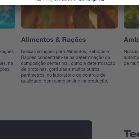
Alimentos & Rações
Ambi
oluções
Nossas soluções para Alimentos, Bebidas e
Nossas 
Rações concentram-se na determinação da
automat
ses, na
composição centesimal, como a determinação
de muit
uções
de proteínas, gorduras e muitos outros
parâmetros, no laboratório de controle de
qualidade, bem como on-line na produção.
Te