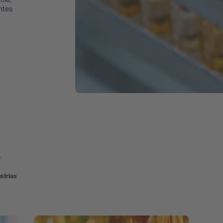
ntes
s
strias