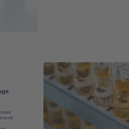
nge
ntenas
tros de
cia,