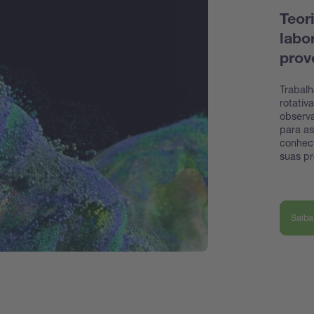
Teor
labo
prov
Trabal
rotativ
observ
para as
conheci
suas pr
Saiba