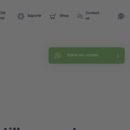
CHI
Contact
Suporte
Shop
rld
us
Entrar em contato