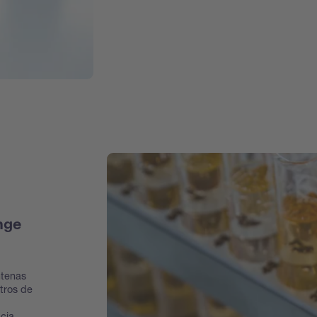
nge
ntenas
tros de
cia,