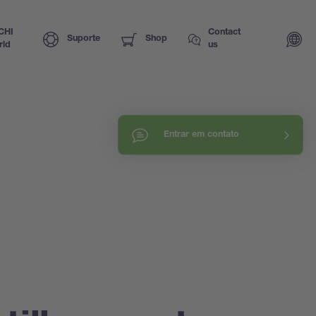
CHI
Contact
Suporte
Shop
rld
us
Entrar em contato