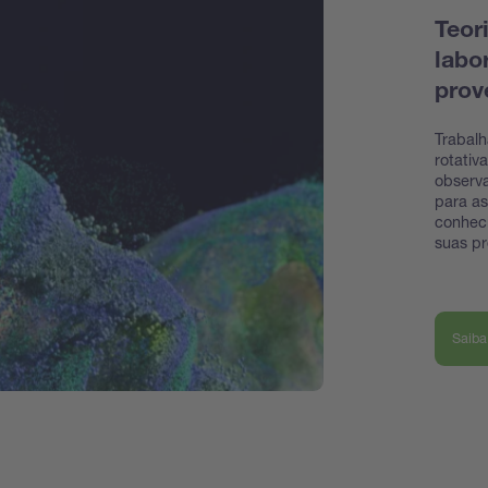
Teor
labo
prov
Trabal
rotativ
observ
para as
conheci
suas pr
Saiba