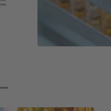
ntes
s
strias