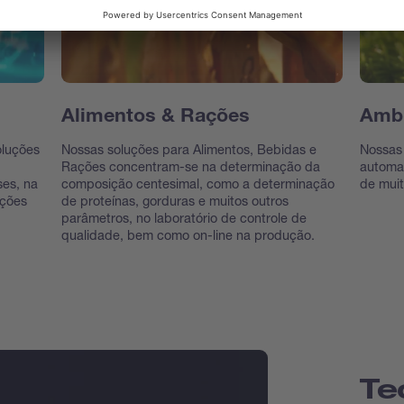
Alimentos & Rações
Ambi
oluções
Nossas soluções para Alimentos, Bebidas e
Nossas 
Rações concentram-se na determinação da
automat
ses, na
composição centesimal, como a determinação
de muit
uções
de proteínas, gorduras e muitos outros
parâmetros, no laboratório de controle de
qualidade, bem como on-line na produção.
Te