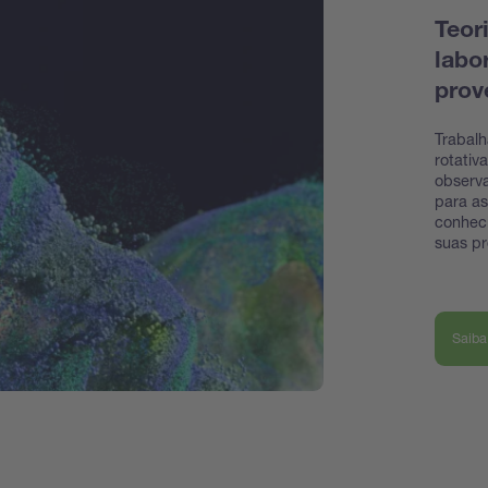
Teor
labo
prov
Trabal
rotativ
observ
para as
conheci
suas pr
Saiba