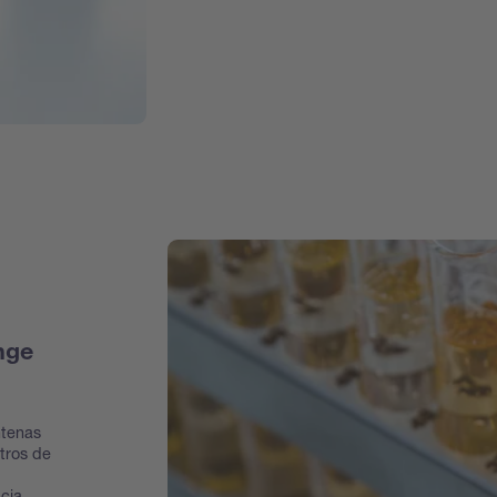
nge
ntenas
tros de
cia,