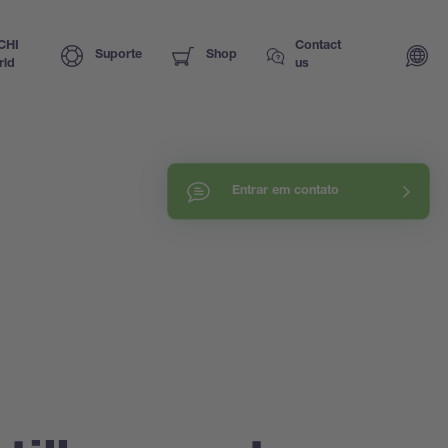
CHI
Contact
Suporte
Shop
rld
us
Entrar em contato