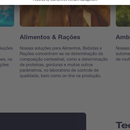
Alimentos & Rações
Ambi
oluções
Nossas soluções para Alimentos, Bebidas e
Nossas 
Rações concentram-se na determinação da
automat
ses, na
composição centesimal, como a determinação
de muit
uções
de proteínas, gorduras e muitos outros
parâmetros, no laboratório de controle de
qualidade, bem como on-line na produção.
Te