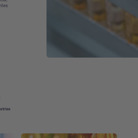
ntes
s
strias