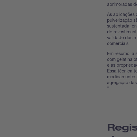
aprimoradas d
As aplicações 
pulverização s
sustentada, en
do revestiment
validade das m
comerciais.
Em resumo, a 
com gelatina o
e as propried
Essa técnica t
medicamentos e
agregação das
"
Regis