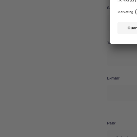
Segmento
Telefone
E-mail
País
País