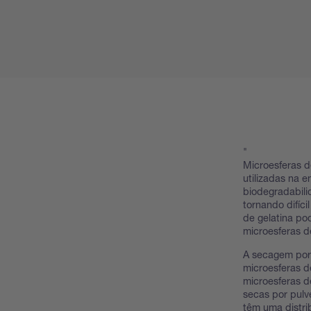
"
Microesferas d
utilizadas na 
biodegradabili
tornando difíc
de gelatina po
microesferas 
A secagem por 
microesferas d
microesferas 
secas por pulv
têm uma distri