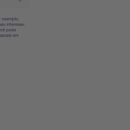
r exemplo,
eu interesse.
Você pode
essoais em