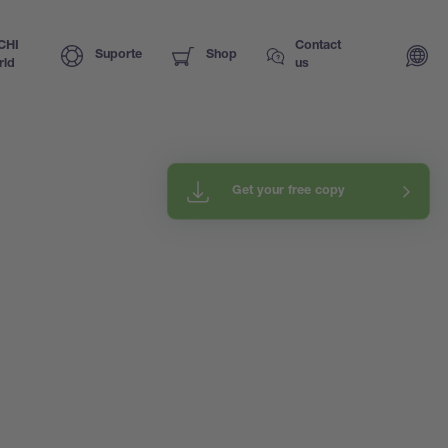
CHI
Contact
Suporte
Shop
rld
us
Get your free copy