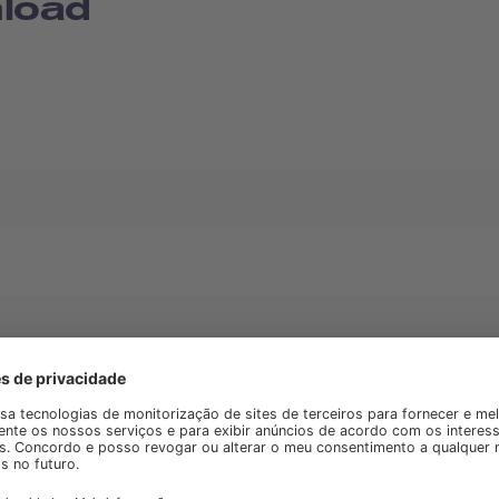
load
rsidade