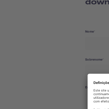
down
Nome
Sobrenome
Empresa/Unive