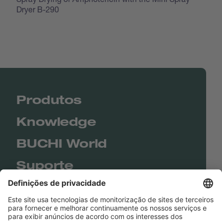
Dryer B-290
Produtos
Knowledge
BUCHI World
Suporte
Shop
Contact us