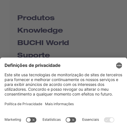
Produtos
Knowledge
BUCHI World
Suporte
Shop
Contact us
Links de Acesso
BUCHI Worldwide
Contato