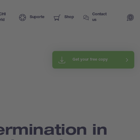
CHI
Contact
Suporte
Shop
rld
us
Get your free copy
ermination in