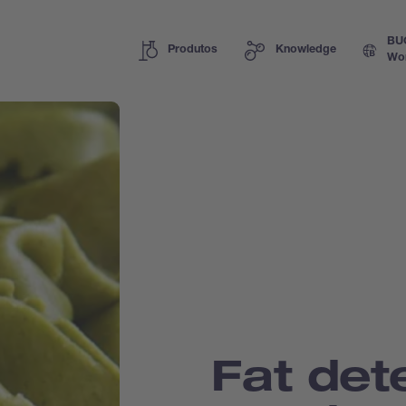
BU
Produtos
Knowledge
Wo
Fat det