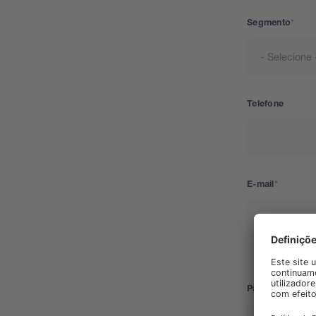
Segmento
Telefone
E-mail
País
País