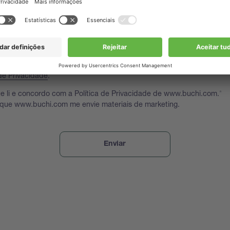
 enviar para você outras informações relevantes em breve como, po
ação, guias, webinars e convites para seminários, que podem ser do s
taríamos de solicitar sua autorização para permanecer em contato. 
 sobre seus direitos e como utilizamos e processamos seus dados p
 de Privacidade
.
e li e concordo com a Política de Privacidade de www.buchi.com.
 que www.buchi.com me envie materiais de marketing.