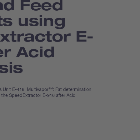
nd Feed
s using
xtractor E-
er Acid
sis
s Unit E-416, Multivapor™: Fat determination
 the SpeedExtractor E-916 after Acid