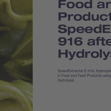
Food a
Product
Speed­E
916 aft
Hydroly
SpeedExtractor E-916, Hydrolysi
in Food and Feed Products using
Hydrolysis