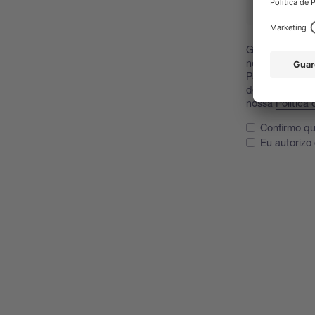
Gostaríamos de
notas de aplic
Para isso, gos
descobrir mais
nossa
Política
Confirmo qu
Eu autorizo