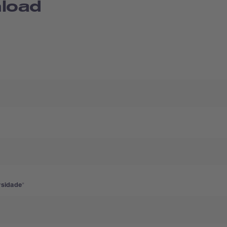
load
rsidade