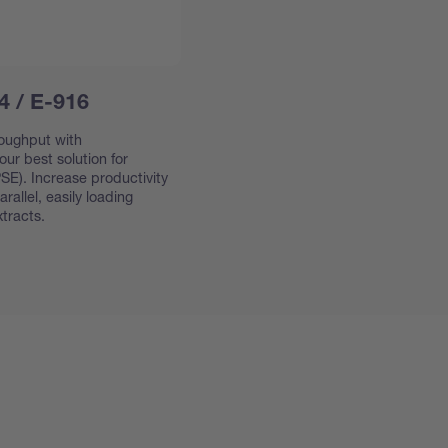
4 / E-916
oughput with
ur best solution for
SE). Increase productivity
allel, easily loading
tracts.