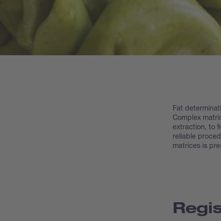
Fat determinati
Complex matrice
extraction, to 
reliable proced
matrices is pr
Regis