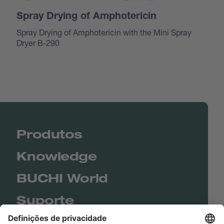
Spray Drying of Amphotericin
Spray Drying of Amphotericin with the Mini Spray
Dryer B-290
Produtos
Knowledge
BUCHI World
Suporte
Shop