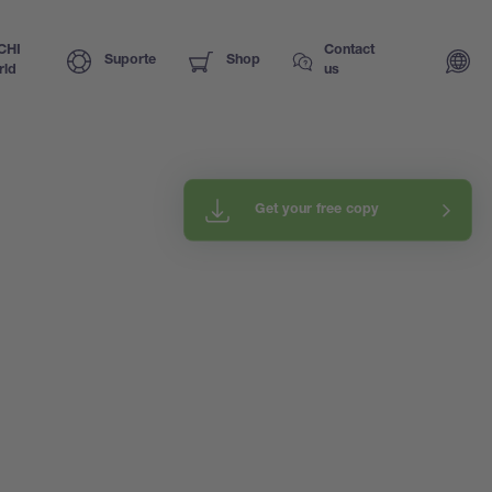
CHI
Contact
Suporte
Shop
rld
us
Get your free copy