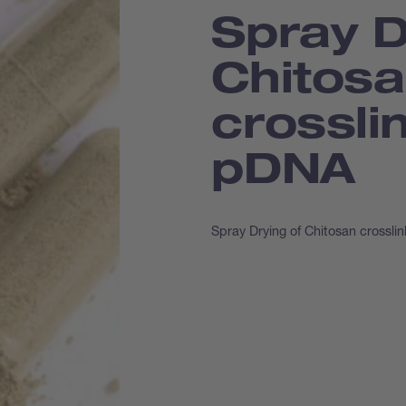
Spray D
Chitos
crossli
pDNA
Spray Drying of Chitosan crossl