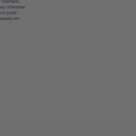
r exemplo,
eu interesse.
Você pode
essoais em