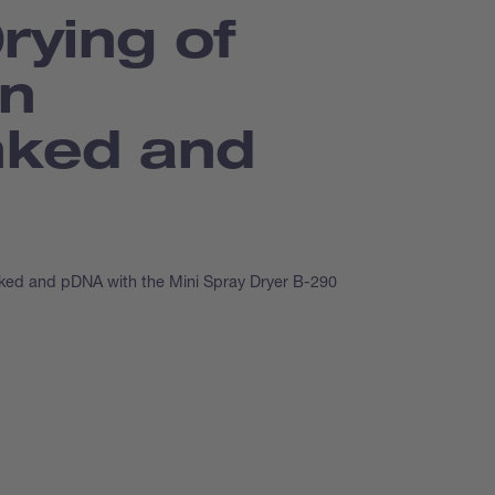
rying of
an
nked and
inked and pDNA with the Mini Spray Dryer B-290