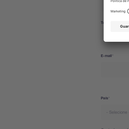
Telefone
E-mail
País
País