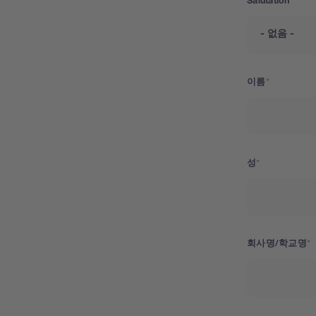
Salutation
이름
성
회사명/학교명