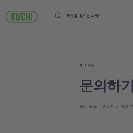
주
요
콘
Search
텐
츠
로
건
너
뛰
기
홈
지원
문의하
모든 필드는 한국어로 작성 