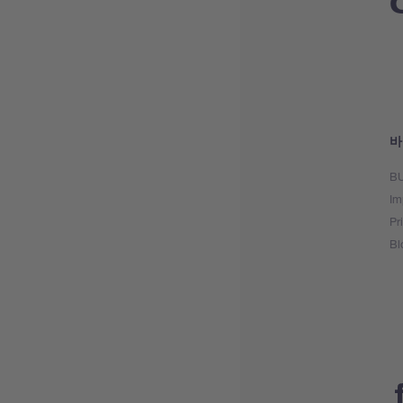
바
BU
Im
Pr
Bl