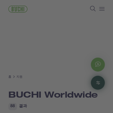
주
Search
요
콘
Open/
텐
츠
로
건
너
뛰
기
Chat
홈
지원
Filte
BUCHI Worldwide
88
결과