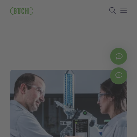
주
Search
요
콘
Open/
텐
츠
로
건
너
뛰
지금
기
Chat