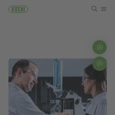
주
Search
요
콘
Open/
텐
츠
로
건
너
뛰
지금
기
Chat