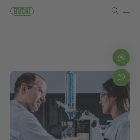
주
Search
요
콘
Open/
텐
츠
로
건
너
뛰
지금
기
Chat