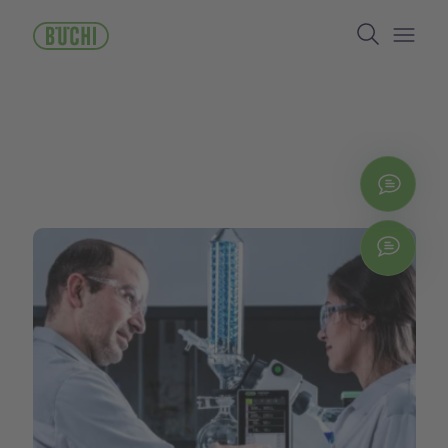
주
Search
요
콘
Open/
텐
츠
로
건
너
뛰
지금
기
Chat