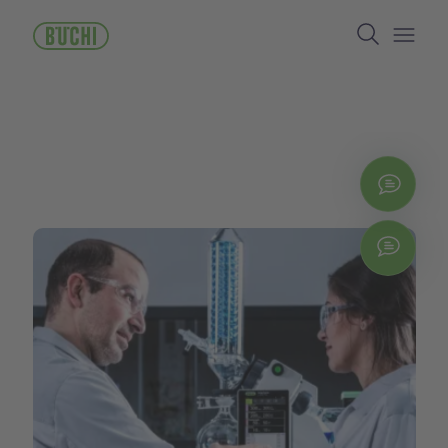
주
Search
요
콘
Open/
텐
츠
로
건
너
뛰
지금
기
Chat