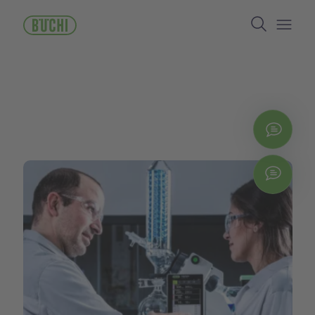
주
Search
요
콘
Open/
텐
츠
로
건
너
뛰
지금
기
Chat