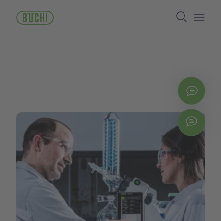
주
Search
요
콘
Open/
텐
츠
로
건
너
뛰
지금
기
Chat