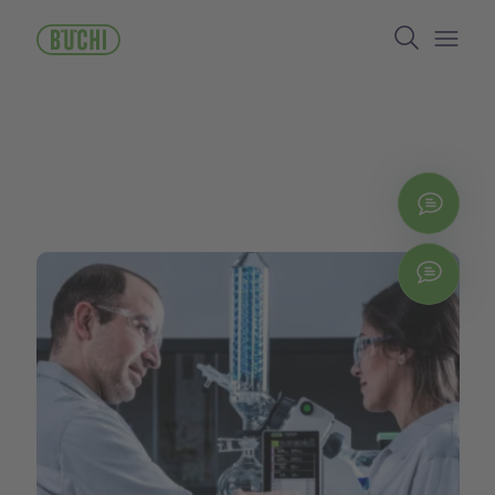
주
Search
요
콘
Open/
텐
츠
로
건
너
뛰
지금
기
Chat