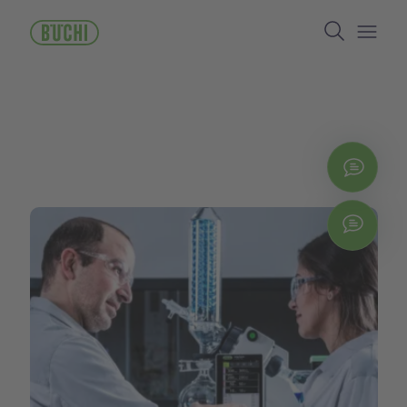
주
Search
요
콘
Open/
텐
츠
로
건
너
뛰
지금
기
Chat