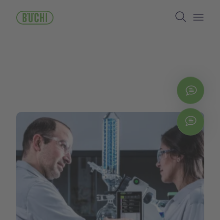
주
Search
요
콘
Open/
텐
츠
로
건
너
뛰
지금
기
Chat