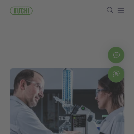
주
Search
요
콘
Open/
텐
츠
로
건
너
뛰
지금
기
Chat