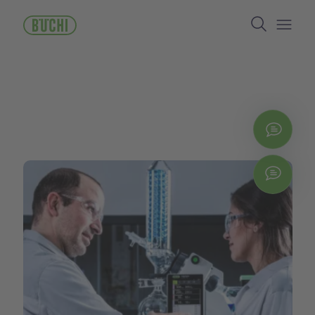
주
Search
요
콘
Open/
텐
츠
로
건
너
뛰
지금
기
Chat