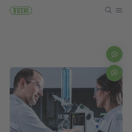
주
Search
요
콘
Open/
텐
츠
로
건
너
뛰
지금
기
Chat