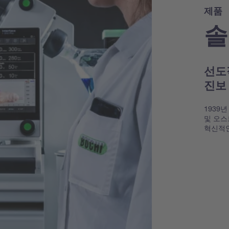
제품
솔
선도
진보
1939
및 오스
혁신적인