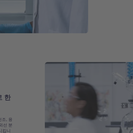
 한
조, 융
외선 분
족시킵니