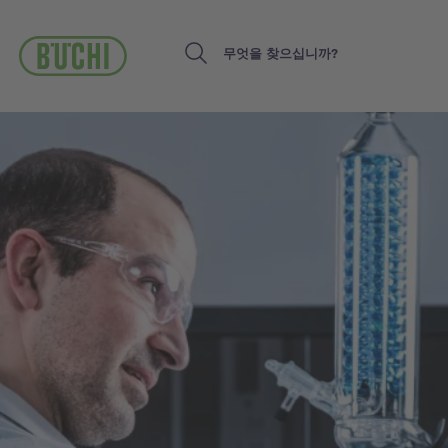
주
요
콘
Search
텐
츠
로
건
너
뛰
기