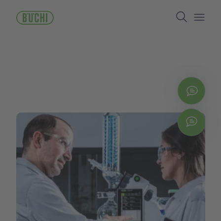
주
Search
요
콘
Open/
텐
츠
로
건
너
뛰
지금
기
Chat