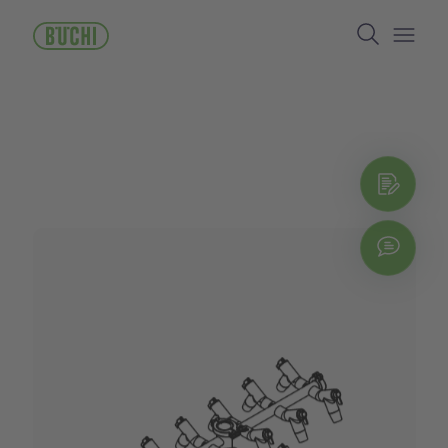
주
Search
요
콘
Open/
텐
츠
로
건
너
뛰
지금
기
Chat