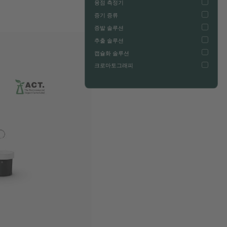
융점 측정기
증기 증류
증발 솔루션
추출 솔루션
캡슐화 솔루션
크로마토그래피