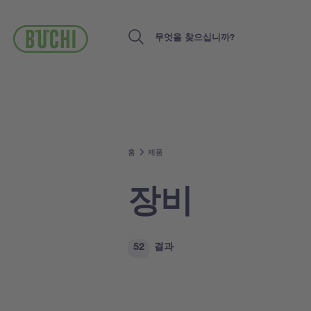
주
요
콘
Search
텐
츠
로
건
너
뛰
기
홈
제품
장비
52
결과