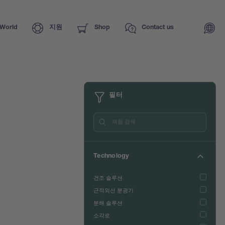
World
지원
Shop
Contact us
필터
Technology
건조 솔루션
근적외선 분광기
분해 솔루션
소각로