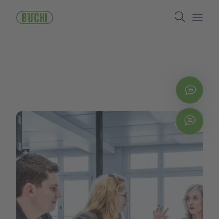
주
Search
요
콘
Open/
텐
츠
로
건
너
뛰
지금
기
Chat