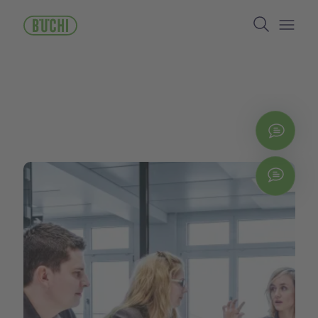
주
Search
요
콘
Open/
텐
츠
로
건
너
뛰
지금
기
Chat