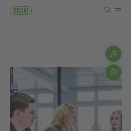
주
Search
요
콘
Open/
텐
츠
로
건
너
뛰
지금
기
Chat