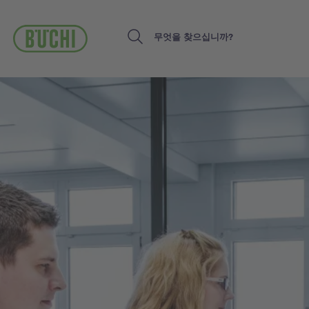
주
요
콘
Search
텐
츠
로
건
너
뛰
기