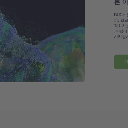
본 
BUCH
피, 킬
적화하는
과 팁이
시키십
기