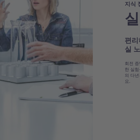
지식 
실
편리
실 
회전 증
한 실험
의 다년
요.