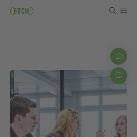
주
Search
요
콘
Open/
텐
츠
로
건
너
뛰
지금
기
Chat