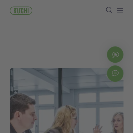
주
Search
요
콘
Open/
텐
츠
로
건
너
뛰
지금
기
Chat