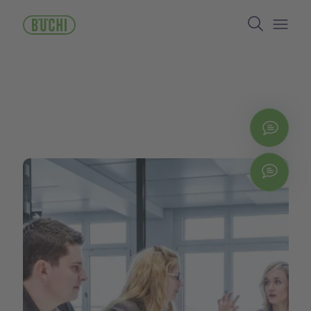
주
Search
요
콘
Open/
텐
츠
로
건
너
뛰
지금
기
Chat