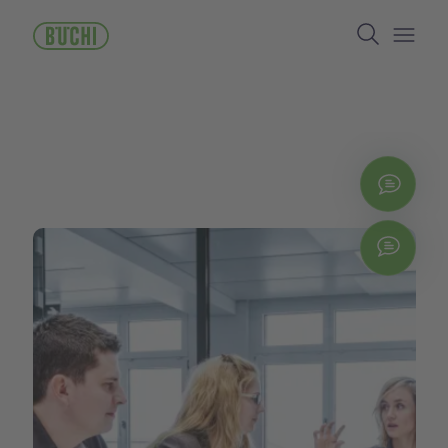
주
Search
요
콘
Open/
텐
츠
로
건
너
뛰
지금
기
Chat