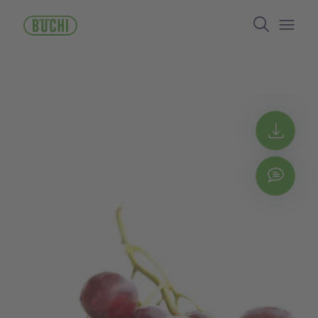
주
Search
요
콘
Open/
텐
츠
로
건
너
뛰
Get 
기
Chat