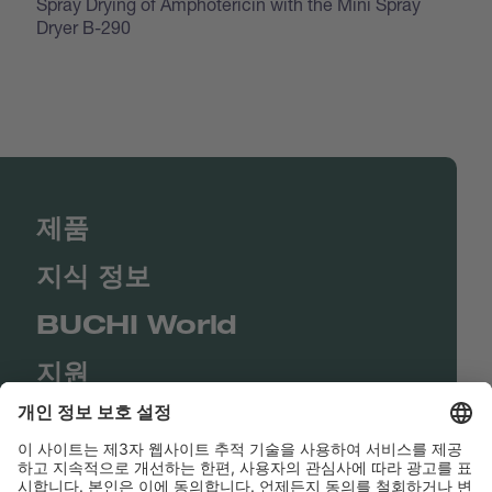
Spray Drying of Amphotericin with the Mini Spray
Dryer B-290
제품
지식 정보
BUCHI World
지원
Shop
Contact us