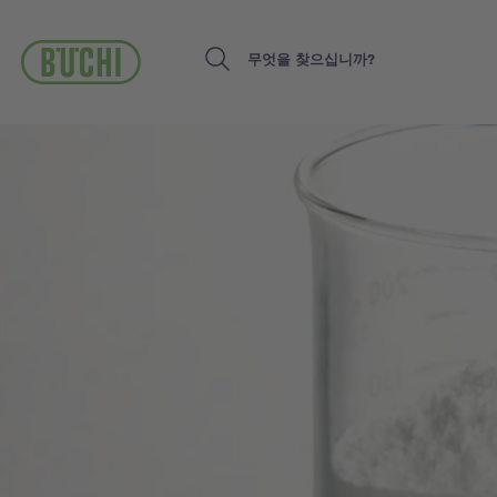
주
요
콘
Search
텐
츠
로
건
너
뛰
기