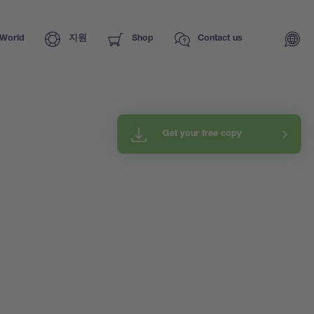
World
지원
Shop
Contact us
Get your free copy