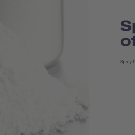
S
o
Spray D