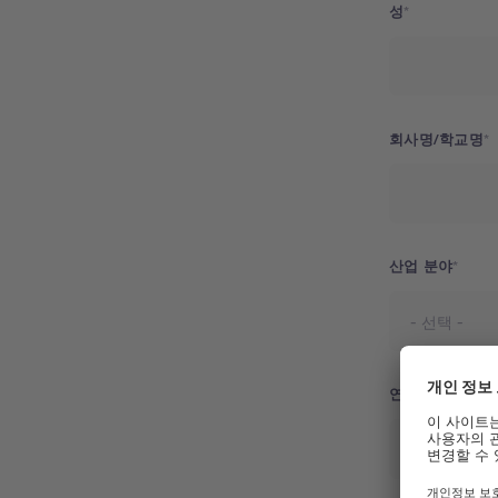
성
회사명/학교명
산업 분야
연락처