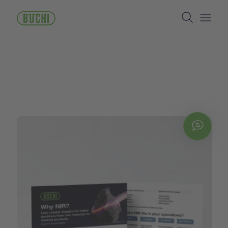
주
Search
요
콘
Open/
텐
츠
로
건
너
뛰
기
Chat