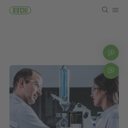
メ
Search
イ
ン
Open/
コ
ン
テ
ン
ツ
に
お問
移
動
Chat