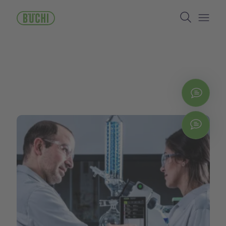
メ
Search
イ
ン
Open/
コ
ン
テ
ン
ツ
に
お問
移
動
Chat