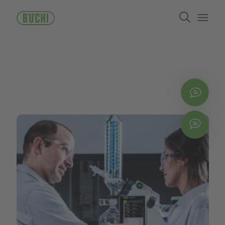
メ
Search
イ
ン
Open/
コ
ン
テ
ン
ツ
に
お問
移
動
Chat