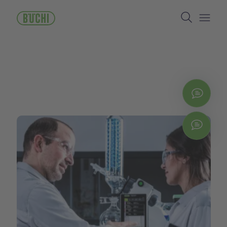
メ
Search
イ
ン
Open/
コ
ン
テ
ン
ツ
に
お問
移
動
Chat