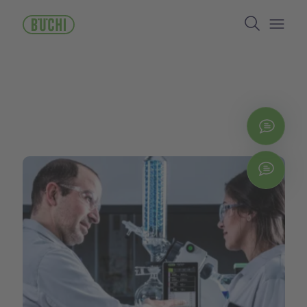
メ
Search
イ
ン
Open/
コ
ン
テ
ン
ツ
に
お問
移
動
Chat