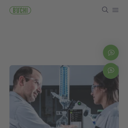
メ
Search
イ
ン
Open/
コ
ン
テ
ン
ツ
に
お問
移
動
Chat