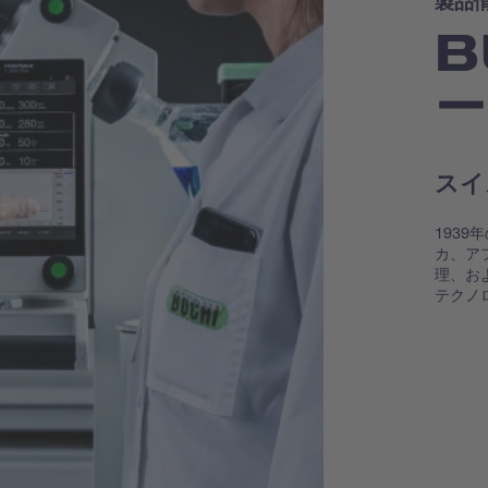
製品
B
ー
スイ
193
カ、ア
理、お
テクノ