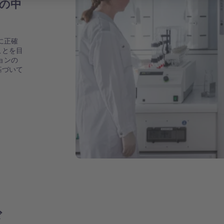
ンの中
に正確
ことを目
ョンの
基づいて
ド