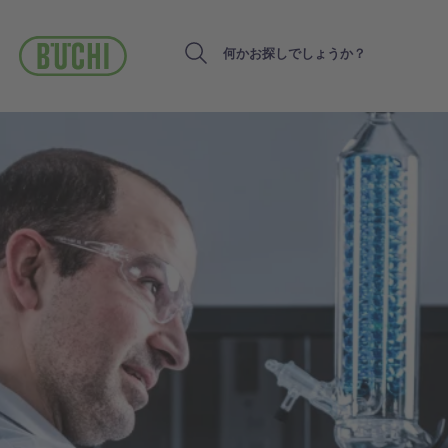
メ
イ
ン
Search
コ
ン
テ
ン
ツ
に
移
動