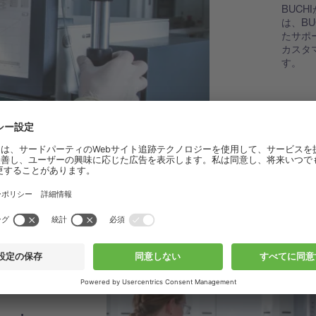
BUC
は、B
たサポ
カスタ
す。
BUC
を見