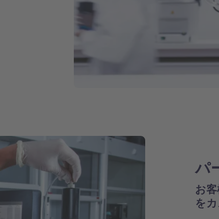
パ
お客
をカ