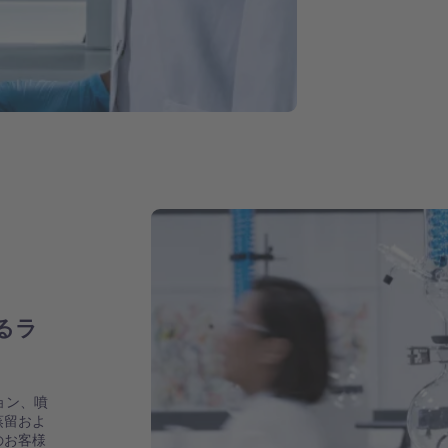
るラ
ョン、噴
蒸留およ
のお客様