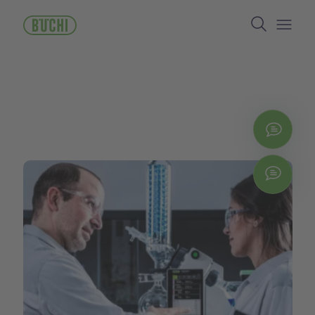
メ
Search
イ
ン
Open/
コ
ン
テ
ン
ツ
に
お問
移
動
Chat