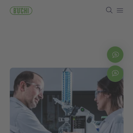
メ
Search
イ
ン
Open/
コ
ン
テ
ン
ツ
に
お問
移
動
Chat