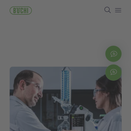
メ
Search
イ
ン
Open/
コ
ン
テ
ン
ツ
に
お問
移
動
Chat