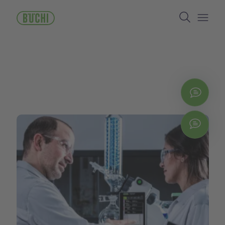
メ
Search
イ
ン
Open/
コ
ン
テ
ン
ツ
に
お問
移
動
Chat